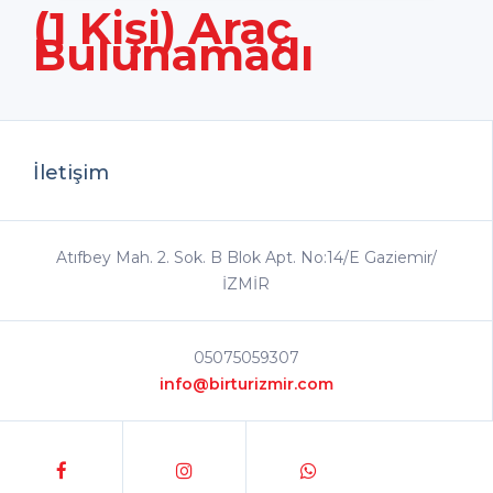
(1 Kişi) Araç
Bulunamadı
İletişim
Atıfbey Mah. 2. Sok. B Blok Apt. No:14/E Gaziemir/
İZMİR
05075059307
info@birturizmir.com