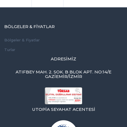
BÖLGELER & FIYATLAR
Bölgeler & Fiyatlar
Turlar
ADRESIMIZ
ATIFBEY MAH. 2. SOK. B BLOK APT. NO:14/E
GAZIEMIR/İZMİR
UTOPIA SEYAHAT ACENTESI