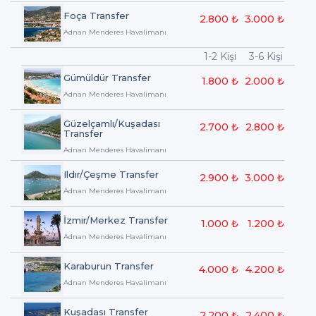
Foça Transfer
2.800 ₺
3.000 ₺
Adnan Menderes Havalimanı
1-2 Kişi
3-6 Kişi
Gümüldür Transfer
1.800 ₺
2.000 ₺
Adnan Menderes Havalimanı
Güzelçamlı/Kuşadası
2.700 ₺
2.800 ₺
Transfer
Adnan Menderes Havalimanı
Ildır/Çeşme Transfer
2.900 ₺
3.000 ₺
Adnan Menderes Havalimanı
İzmir/Merkez Transfer
1.000 ₺
1.200 ₺
Adnan Menderes Havalimanı
Karaburun Transfer
4.000 ₺
4.200 ₺
Adnan Menderes Havalimanı
Kuşadası Transfer
2.200 ₺
2.400 ₺