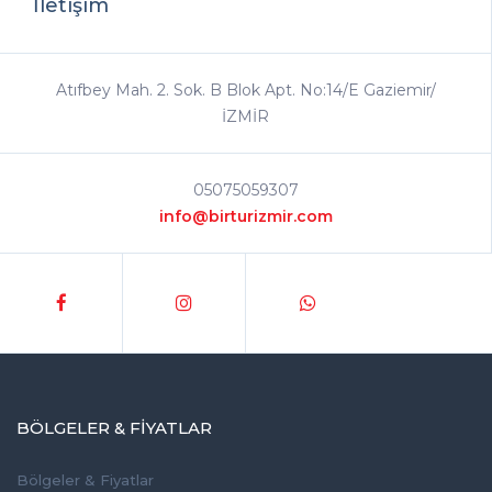
İletişim
Atıfbey Mah. 2. Sok. B Blok Apt. No:14/E Gaziemir/
İZMİR
05075059307
info@birturizmir.com
BÖLGELER & FIYATLAR
Bölgeler & Fiyatlar