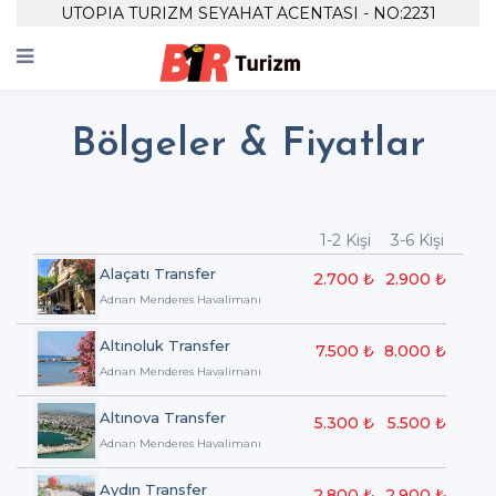
UTOPIA TURIZM SEYAHAT ACENTASI - NO:2231
Bölgeler & Fiyatlar
1-2 Kişi
3-6 Kişi
Alaçatı Transfer
2.700 ₺
2.900 ₺
Adnan Menderes Havalimanı
Altınoluk Transfer
7.500 ₺
8.000 ₺
Adnan Menderes Havalimanı
Altınova Transfer
5.300 ₺
5.500 ₺
Adnan Menderes Havalimanı
Aydın Transfer
2.800 ₺
2.900 ₺