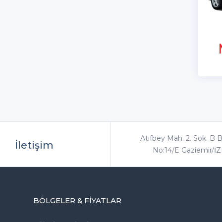
Atıfbey Mah. 2. Sok. B B
İletişim
No:14/E Gaziemir/İ
BÖLGELER & FIYATLAR