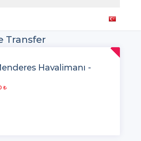
e Transfer
enderes Havalimanı -
0 ₺