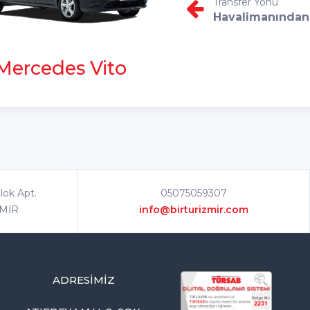
Transfer Yönü
Havalimanından
Mercedes Vito
lok Apt.
05075059307
ZMİR
info@birturizmir.com
ADRESIMIZ