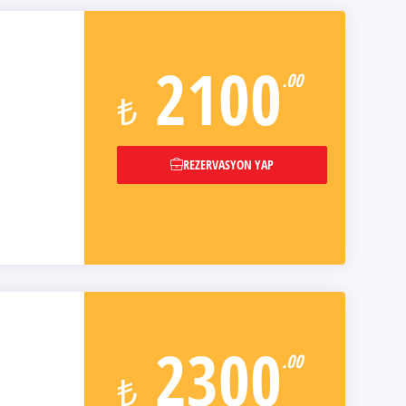
2100
.00
₺
REZERVASYON YAP
2300
.00
₺