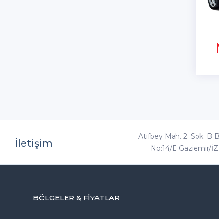
Atıfbey Mah. 2. Sok. B B
İletişim
No:14/E Gaziemir/İ
BÖLGELER & FIYATLAR