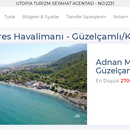
UTOPIA TURIZM SEYAHAT ACENTASI - NO:2231
Turlar
Bölgeler & Fiyatlar
Transfer Siparişlerim
Iletisim
s Havalimanı - Güzelçamlı/K
Adnan M
Güzelçam
En Düşük
270