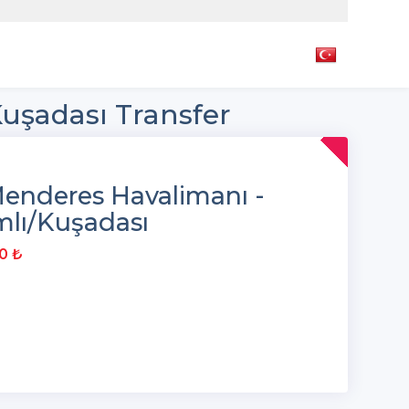
uşadası Transfer
enderes Havalimanı -
lı/Kuşadası
0 ₺