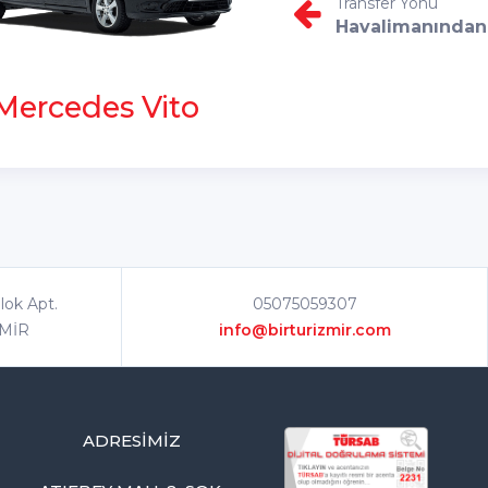
Transfer Yönü
Havalimanından
Mercedes Vito
lok Apt.
05075059307
ZMİR
info@birturizmir.com
ADRESIMIZ