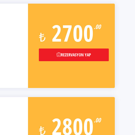
2700
.00
₺
REZERVASYON YAP
2800
.00
₺